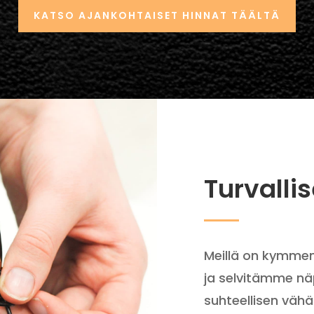
KATSO AJANKOHTAISET HINNAT TÄÄLTÄ
Turvall
Meillä on kymmen
ja selvitämme nä
suhteellisen vähä