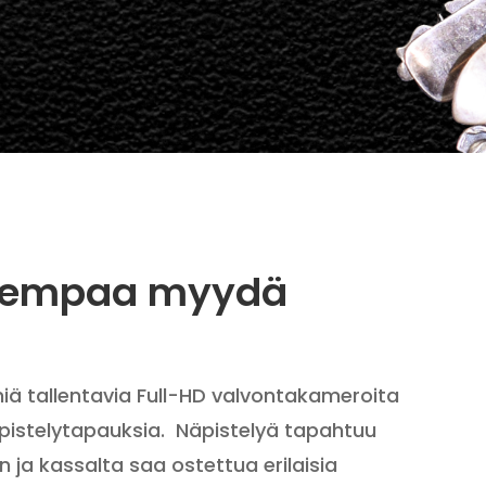
isempaa myydä
iä tallentavia Full-HD valvontakameroita
pistelytapauksia. Näpistelyä tapahtuu
n ja kassalta saa ostettua erilaisia