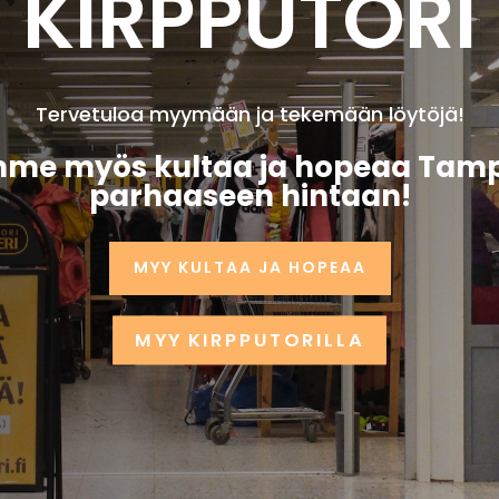
KIRPPUTORI
Tervetuloa myymään ja tekemään löytöjä!
me myös kultaa ja hopeaa Tam
parhaaseen hintaan!
MYY KULTAA JA HOPEAA
MYY KIRPPUTORILLA